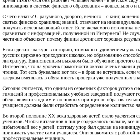
время тихого часа она работает «спящей няней» в детском саду
инновациях в системе финского образования – дошкольного и 
С чего начать? С разумного, доброго, вечного – с книг, коне
святых финских хранилищ знаний, отвечают на индивидуальные
получить исчерпывающий ответ. Если желаемого источника не ок
сравниться с информацией, полученной из Интернета? Не случ
частично объясняет, почему финны достигают хороших результ
Если сделать экскурс в историю, то можно с удивлением узнать
русских церковно-приходских школах, но образованию способс
литературу. Единственным выходом было обучение простого нар
Интересно, что на уровень грамотности оказал очень важный у
чтения. Тот есть буквально вот так – в брак не вступишь, есл
клеркам вменялась в обязанность проверка уже полученных зна
Сегодня считается, что одним из серьезных факторов успеха 
гимназий и профессиональных учебных заведений получают гор
обеды являются одним из основных принципов образовательной
учащиеся должны были отработать определенное количество ч
Во второй половине ХХ века здоровью детей стало уделяться 
учеников. Чтобы витаминов в пище содержалось больше, все ш
избыточный вес у детей, поэтому упор был сделан на индивид
принимать участие сами учащиеся. Они знакомятся с работой п
профессиональные училища.