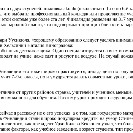
т из двух ступеней: нижняя/alakoulu (школьники с 1-го по 6-й кла
ь, что выбрать: профессиональный колледж или продолжение учеб
 этой системе уже более ста лет. Финляндия разделена на 317 м
ью народной власти, что подтверждает принцип близости к наро
ри Уусикюля, «хорошему образованию следует уделять внимани
 в Хельсинки Наталия Виноградова:
необычных детских садика. Один специализируется на всех возм
оводят на улице, даже едят и рисуют на воздухе. На случай дож
нляндии это тоже широко практикуется, иногда дети по году дом
учит 7–9-е классы, но и умудряется давать совместные уроки, 
тличие от других районов страны, учителей и учеников меньше,
 возможности для обучения. Поэтому урок проходит следующим об
йчас я расскажу не о его успехах, а о том, как государство ма
а в Финляндии стали широко популярны кредиты на учебу. Стипен
после того, как президент Урхо Калева Кекконен узнал, что бол
такие факторы, как учебное заведение, возраст студента, тип пр