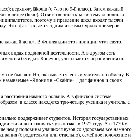
сс); верхняя/yläkoulu (с 7-го по 9-й класс). Затем каждый
ы в лицее (lukio). Ответственность за систему основного
униципалитетов, поэтому в правление школ входят тысячи
ду. Этот факт является одним из самых ярких примеров
е каждый день». В Финляндии этот принцип чтут свято.
ожных видах подвижной деятельности. А в другом есть
дя имеются беседки. Конечно, учитываются ограничения по
а не бывают. Но, оказывается, есть и учителя по обмену. В
так называемые «Япония в «Скайпе» – для финнов и своих
 а расстояния намного больше. А в финской системе
разом: в классе находятся три-четыре ученика и учитель, а
териально поддерживает студентов. История государственных
дии стали выплачивать чуть позже, в 1972 году. А в 1779-м
ьше чем у половины учащихся вузов со здоровьем все намного
оживания (с родителями или отдельно), семейное положение и