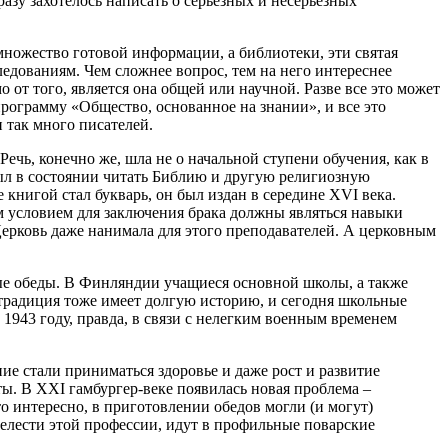
разу захотелось написать о серьезных и несерьезных
множество готовой информации, а библиотеки, эти святая
едованиям. Чем сложнее вопрос, тем на него интереснее
 от того, является она общей или научной. Разве все это может
ограмму «Общество, основанное на знании», и все это
 так много писателей.
Речь, конечно же, шла не о начальной ступени обучения, как в
ыл в состоянии читать Библию и другую религиозную
книгой стал букварь, он был издан в середине XVI века.
ым условием для заключения брака должны являться навыки
! Церковь даже нанимала для этого преподавателей. А церковным
ные обеды. В Финляндии учащиеся основной школы, а также
традиция тоже имеет долгую историю, и сегодня школьные
1943 году, правда, в связи с нелегким военным временем
е стали приниматься здоровье и даже рост и развитие
ы. В XXI гамбургер-веке появилась новая проблема –
 интересно, в приготовлении обедов могли (и могут)
релести этой профессии, идут в профильные поварские