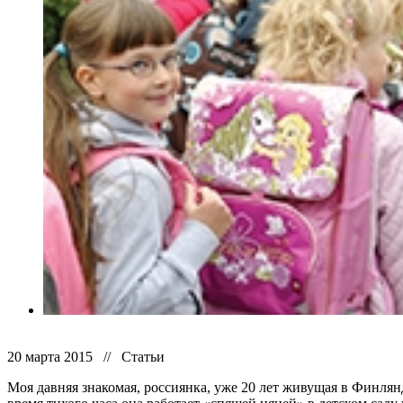
20 марта 2015 // Статьи
Моя давняя знакомая, россиянка, уже 20 лет живущая в Финлянд