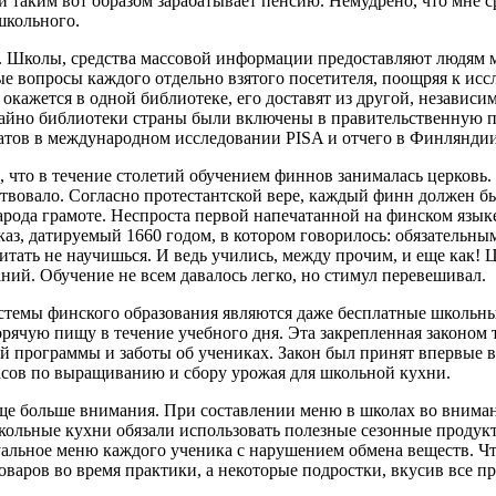
 и таким вот образом зарабатывает пенсию. Немудрено, что мне с
школьного.
чно. Школы, средства массовой информации предоставляют людям 
 вопросы каждого отдельно взятого посетителя, поощряя к иссл
ажется в одной библиотеке, его доставят из другой, независимо
айно библиотеки страны были включены в правительственную пр
атов в международном исследовании PISA и отчего в Финляндии
, что в течение столетий обучением финнов занималась церковь. 
твовало. Согласно протестантской вере, каждый финн должен б
ода грамоте. Неспроста первой напечатанной на финском языке 
каз, датируемый 1660 годом, в котором говорилось: обязательн
и читать не научишься. И ведь учились, между прочим, и еще как
ний. Обучение не всем давалось легко, но стимул перевешивал.
системы финского образования являются даже бесплатные школь
ячую пищу в течение учебного дня. Эта закрепленная законом 
 программы и заботы об учениках. Закон был принят впервые в 
асов по выращиванию и сбору урожая для школьной кухни.
еще больше внимания. При составлении меню в школах во внимани
кольные кухни обязали использовать полезные сезонные продукт
уальное меню каждого ученика с нарушением обмена веществ. Что
оваров во время практики, а некоторые подростки, вкусив все п