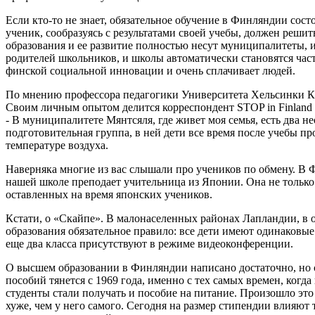
Если кто-то не знает, обязательное обучение в Финляндии состои
ученик, сообразуясь с результатами своей учебы, должен решит
образования и ее развитие полностью несут муниципалитеты, и
родителей школьников, и школы автоматически становятся част
финской социальной инновации и очень сплачивает людей.
По мнению профессора педагогики Университета Хельсинки Ка
Своим личным опытом делится корреспондент STOP in Finland
- В муниципалитете Мянтсяля, где живет моя семья, есть два 
подготовительная группа, в ней дети все время после учебы пр
температуре воздуха.
Наверняка многие из вас слышали про учеников по обмену. В Фи
нашей школе преподает учительница из Японии. Она не только 
оставленных на время японских учеников.
Кстати, о «Скайпе». В малонаселенных районах Лапландии, в о
образования обязательное правило: все дети имеют одинаковые
еще два класса присутствуют в режиме видеоконференции.
О высшем образовании в Финляндии написано достаточно, но се
пособий тянется с 1969 года, именно с тех самых времен, когд
студенты стали получать и пособие на питание. Произошло это 
хуже, чем у него самого. Сегодня на размер стипендии влияют 